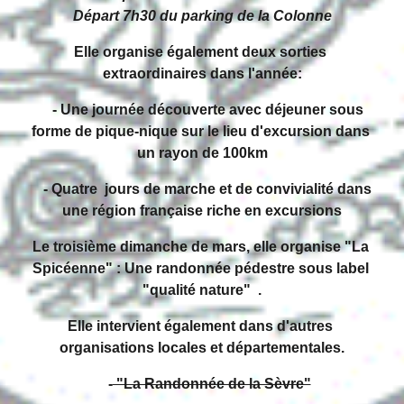
Départ 7h30 du parking de la Colonne
Elle organise également deux sorties 
extraordinaires 
dans l'
année:
    - Une journée découverte avec déjeuner sous 
forme de pique-nique sur le lieu d'excursion dans 
un rayon de 100km
    - Quatre  jours de marche et de convivialité dans 
une région française riche en excursions
Le troisième dimanche de mars, elle organise "La 
Spicéenne" : Une randonnée pédestre sous label 
"qualité nature"  .
Elle intervient également dans d'autres 
organisations locales et départementales.
    -
 "La Randonnée de la Sèvre"