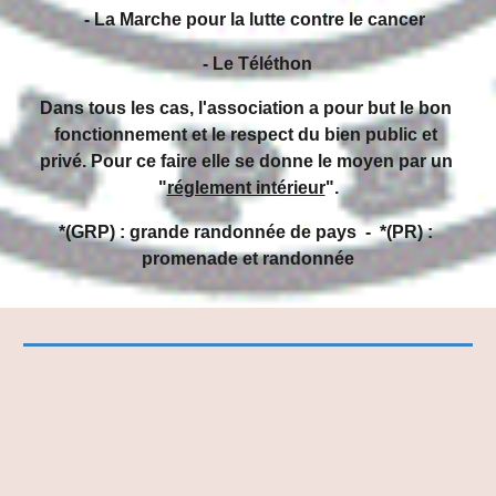
    - La Marche pour la lutte contre le cancer 
    - Le Téléthon
Dans tous les cas, l'association a pour but le bon 
fonctionnement et le respect du bien public et 
privé. Pour ce faire elle se donne le moyen par un 
"
réglement intérieur
".
*(GRP) : grande randonnée de pays  -  *(PR) : 
promenade et randonnée