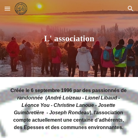
Skip to main content
Skip to navigation
L' association
Créée le 6 septembre 1996 par des passionnés de 
randonnée
  (
André Loizeau - Lionel Libaud - 
Léonce You - Christine Lanoue - Josette 
Guimbretière  - Joseph Rondeau
), l'association 
compte actuellement une centaine d'adhérents, 
des Epesses et des communes environnantes. 