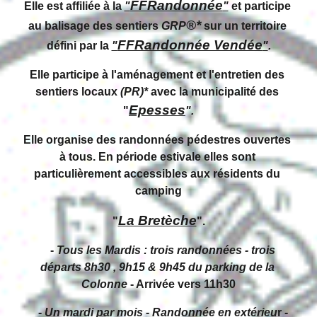
FFRandonnée
Elle est affiliée à la 
"
"
et participe 
®*
au balisage des sentiers 
GRP
sur un territoire 
FFRandonnée Vendée
défini par la 
"
"
.
Elle participe à l'aménagement et l'entretien des 
sentiers locaux 
(PR)*
 avec la municipalité des 
Epesses
"
".
Elle organise des randonnées pédestres ouvertes 
à tous. En période estivale elles sont 
particulièrement accessibles aux résidents du 
camping
La Bretèche
"
".
    -
 Tous les Mardis : trois randonnées - trois 
départs 8h30 , 9h15 & 9h45 du parking de la 
Colonne
 - Arrivée vers 11h30
    - 
Un mardi par mois - Randonnée en extérieu
r 
- 